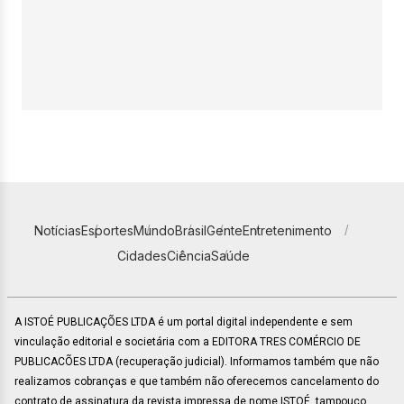
Notícias
Esportes
Mundo
Brasil
Gente
Entretenimento
Cidades
Ciência
Saúde
A ISTOÉ PUBLICAÇÕES LTDA é um portal digital independente e sem
vinculação editorial e societária com a EDITORA TRES COMÉRCIO DE
PUBLICACÕES LTDA (recuperação judicial). Informamos também que não
realizamos cobranças e que também não oferecemos cancelamento do
contrato de assinatura da revista impressa de nome ISTOÉ, tampouco