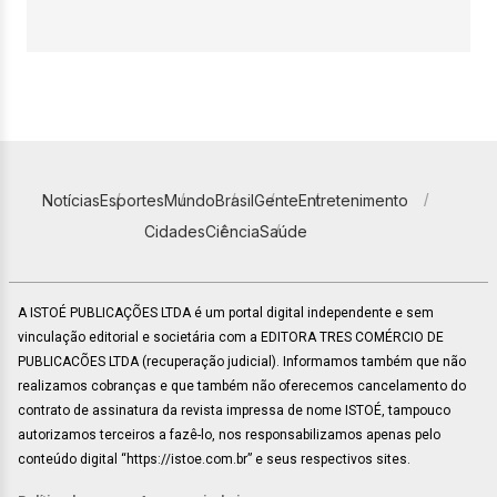
Notícias
Esportes
Mundo
Brasil
Gente
Entretenimento
Cidades
Ciência
Saúde
A ISTOÉ PUBLICAÇÕES LTDA é um portal digital independente e sem
vinculação editorial e societária com a EDITORA TRES COMÉRCIO DE
PUBLICACÕES LTDA (recuperação judicial). Informamos também que não
realizamos cobranças e que também não oferecemos cancelamento do
contrato de assinatura da revista impressa de nome ISTOÉ, tampouco
autorizamos terceiros a fazê-lo, nos responsabilizamos apenas pelo
conteúdo digital “https://istoe.com.br” e seus respectivos sites.