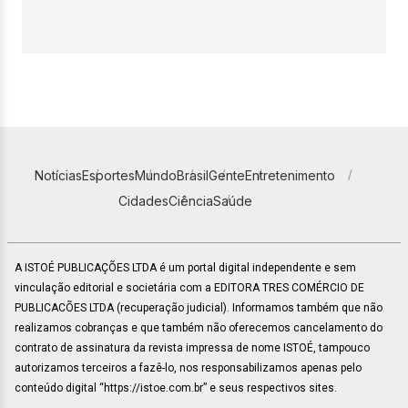
Notícias
Esportes
Mundo
Brasil
Gente
Entretenimento
Cidades
Ciência
Saúde
A ISTOÉ PUBLICAÇÕES LTDA é um portal digital independente e sem
vinculação editorial e societária com a EDITORA TRES COMÉRCIO DE
PUBLICACÕES LTDA (recuperação judicial). Informamos também que não
realizamos cobranças e que também não oferecemos cancelamento do
contrato de assinatura da revista impressa de nome ISTOÉ, tampouco
autorizamos terceiros a fazê-lo, nos responsabilizamos apenas pelo
conteúdo digital “https://istoe.com.br” e seus respectivos sites.