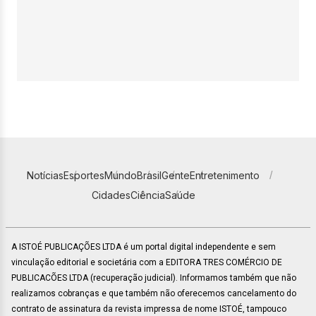
Notícias
Esportes
Mundo
Brasil
Gente
Entretenimento
Cidades
Ciência
Saúde
A ISTOÉ PUBLICAÇÕES LTDA é um portal digital independente e sem
vinculação editorial e societária com a EDITORA TRES COMÉRCIO DE
PUBLICACÕES LTDA (recuperação judicial). Informamos também que não
realizamos cobranças e que também não oferecemos cancelamento do
contrato de assinatura da revista impressa de nome ISTOÉ, tampouco