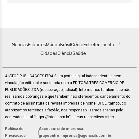
Notícias
Esportes
Mundo
Brasil
Gente
Entretenimento
Cidades
Ciência
Saúde
A ISTOÉ PUBLICAÇÕES LTDA é um portal digital independente e sem
vinculação editorial e societária com a EDITORA TRES COMÉRCIO DE
PUBLICACÕES LTDA (recuperação judicial). Informamos também que não
realizamos cobranças e que também não oferecemos cancelamento do
contrato de assinatura da revista impressa de nome ISTOÉ, tampouco
autorizamos terceiros a fazê-lo, nos responsabilizamos apenas pelo
conteúdo digital “https://istoe.com.br” e seus respectivos sites.
Política de
Assessoria de imprensa:
|
Privacidade
grupoentre.imprensa@agenciafr.com.br