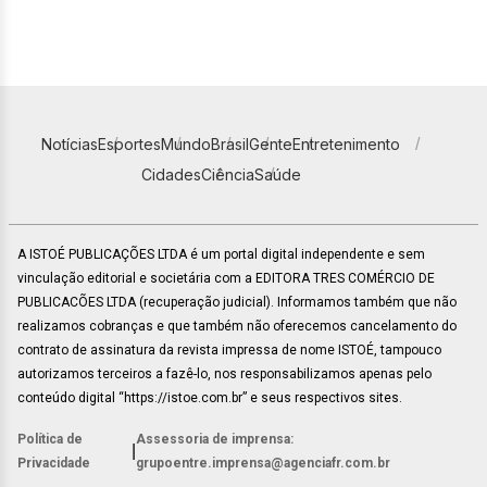
Notícias
Esportes
Mundo
Brasil
Gente
Entretenimento
Cidades
Ciência
Saúde
A ISTOÉ PUBLICAÇÕES LTDA é um portal digital independente e sem
vinculação editorial e societária com a EDITORA TRES COMÉRCIO DE
PUBLICACÕES LTDA (recuperação judicial). Informamos também que não
realizamos cobranças e que também não oferecemos cancelamento do
contrato de assinatura da revista impressa de nome ISTOÉ, tampouco
autorizamos terceiros a fazê-lo, nos responsabilizamos apenas pelo
conteúdo digital “https://istoe.com.br” e seus respectivos sites.
Política de
Assessoria de imprensa:
|
Privacidade
grupoentre.imprensa@agenciafr.com.br