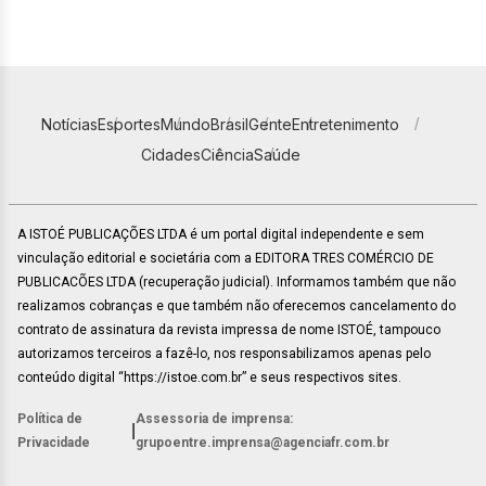
Notícias
Esportes
Mundo
Brasil
Gente
Entretenimento
Cidades
Ciência
Saúde
A ISTOÉ PUBLICAÇÕES LTDA é um portal digital independente e sem
vinculação editorial e societária com a EDITORA TRES COMÉRCIO DE
PUBLICACÕES LTDA (recuperação judicial). Informamos também que não
realizamos cobranças e que também não oferecemos cancelamento do
contrato de assinatura da revista impressa de nome ISTOÉ, tampouco
autorizamos terceiros a fazê-lo, nos responsabilizamos apenas pelo
conteúdo digital “https://istoe.com.br” e seus respectivos sites.
Política de
Assessoria de imprensa:
|
Privacidade
grupoentre.imprensa@agenciafr.com.br