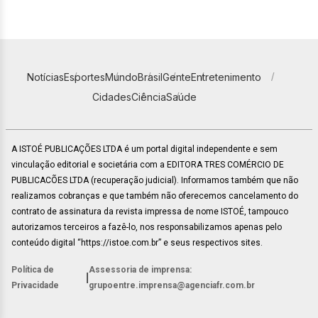
Notícias
Esportes
Mundo
Brasil
Gente
Entretenimento
Cidades
Ciência
Saúde
A ISTOÉ PUBLICAÇÕES LTDA é um portal digital independente e sem
vinculação editorial e societária com a EDITORA TRES COMÉRCIO DE
PUBLICACÕES LTDA (recuperação judicial). Informamos também que não
realizamos cobranças e que também não oferecemos cancelamento do
contrato de assinatura da revista impressa de nome ISTOÉ, tampouco
autorizamos terceiros a fazê-lo, nos responsabilizamos apenas pelo
conteúdo digital “https://istoe.com.br” e seus respectivos sites.
Política de
Assessoria de imprensa:
|
Privacidade
grupoentre.imprensa@agenciafr.com.br