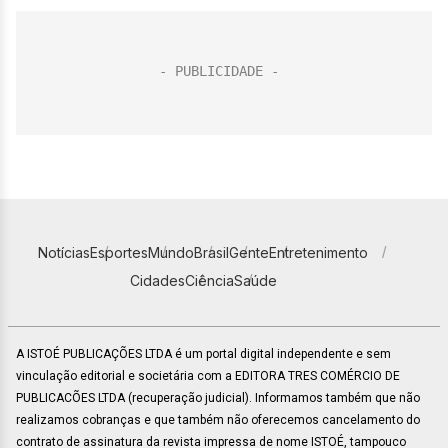
Notícias
Esportes
Mundo
Brasil
Gente
Entretenimento
Cidades
Ciência
Saúde
A ISTOÉ PUBLICAÇÕES LTDA é um portal digital independente e sem
vinculação editorial e societária com a EDITORA TRES COMÉRCIO DE
PUBLICACÕES LTDA (recuperação judicial). Informamos também que não
realizamos cobranças e que também não oferecemos cancelamento do
contrato de assinatura da revista impressa de nome ISTOÉ, tampouco