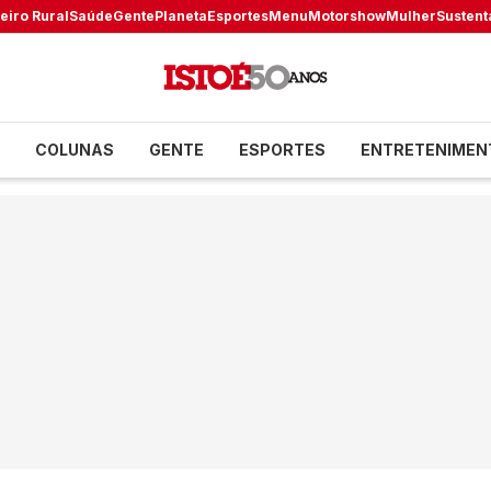
eiro Rural
Saúde
Gente
Planeta
Esportes
Menu
Motorshow
Mulher
Sustent
COLUNAS
GENTE
ESPORTES
ENTRETENIMEN