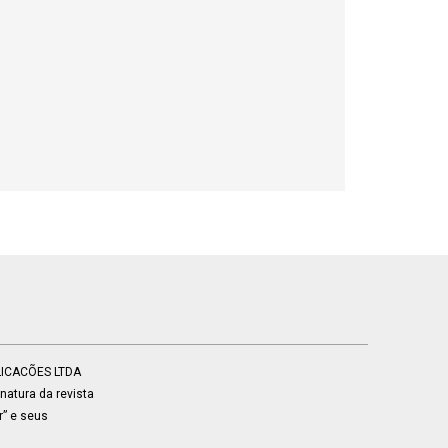
BLICACÕES LTDA
atura da revista
r” e seus