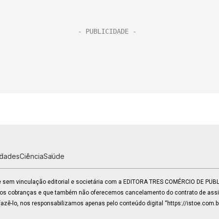
idades
Ciência
Saúde
 e sem vinculação editorial e societária com a EDITORA TRES COMÉRCIO DE PU
mos cobranças e que também não oferecemos cancelamento do contrato de assin
zê-lo, nos responsabilizamos apenas pelo conteúdo digital “https://istoe.com.b