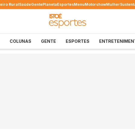
eiro Rural
Saúde
Gente
Planeta
Esportes
Menu
Motorshow
Mulher
Sustent
COLUNAS
GENTE
ESPORTES
ENTRETENIMEN