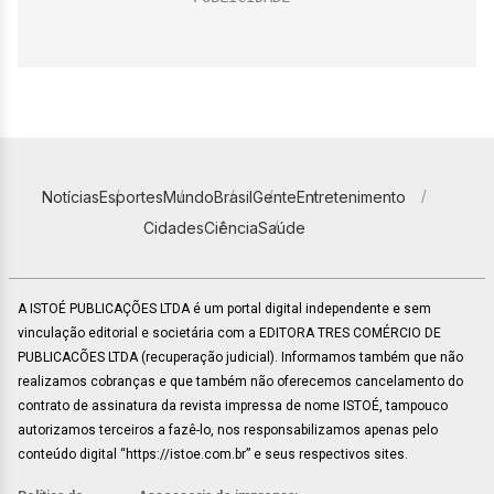
Notícias
Esportes
Mundo
Brasil
Gente
Entretenimento
Cidades
Ciência
Saúde
A ISTOÉ PUBLICAÇÕES LTDA é um portal digital independente e sem
vinculação editorial e societária com a EDITORA TRES COMÉRCIO DE
PUBLICACÕES LTDA (recuperação judicial). Informamos também que não
realizamos cobranças e que também não oferecemos cancelamento do
contrato de assinatura da revista impressa de nome ISTOÉ, tampouco
autorizamos terceiros a fazê-lo, nos responsabilizamos apenas pelo
conteúdo digital “https://istoe.com.br” e seus respectivos sites.