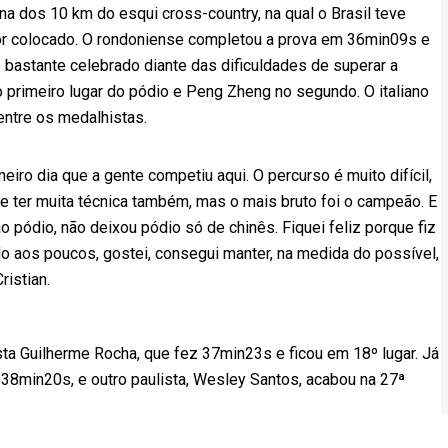
 dos 10 km do esqui cross-country, na qual o Brasil teve
lhor colocado. O rondoniense completou a prova em 36min09s e
o bastante celebrado diante das dificuldades de superar a
primeiro lugar do pódio e Peng Zheng no segundo. O italiano
entre os medalhistas.
eiro dia que a gente competiu aqui. O percurso é muito difícil,
e ter muita técnica também, mas o mais bruto foi o campeão. E
ao pódio, não deixou pódio só de chinês. Fiquei feliz porque fiz
ndo aos poucos, gostei, consegui manter, na medida do possível,
ristian.
sta Guilherme Rocha, que fez 37min23s e ficou em 18º lugar. Já
38min20s, e outro paulista, Wesley Santos, acabou na 27ª