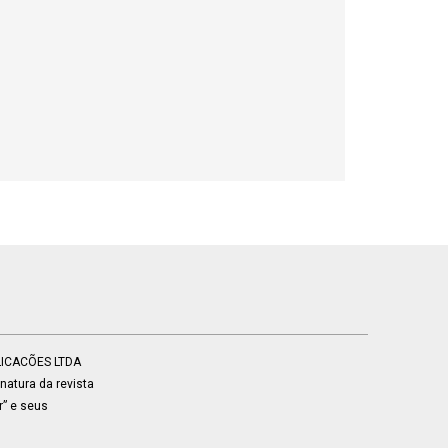
BLICACÕES LTDA
atura da revista
r” e seus