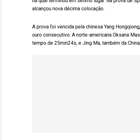
na qual terminou em sétimo lugar. Na prova de S
alcançou nova décima colocação.
A prova foi vencida pela chinesa Yang Hongqiong
ouro consecutivo. A norte-americana Oksana Mast
tempo de 25min24s, e Jing Ma, também da China,