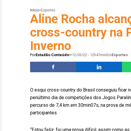
Início
>
Esportes
Aline Rocha alcan
cross-country na 
Inverno
Por
Estadão Conteúdo
12/03/22 - 12h47min
Em
Esportes
O esqui cross-country do Brasil conseguiu ficar 
penúltimo dia de competições dos Jogos Paralí
percurso de 7,4 km em 30min07s, na prova de méd
participantes.
“Estou feliz, foi uma prova difícil, assim como as