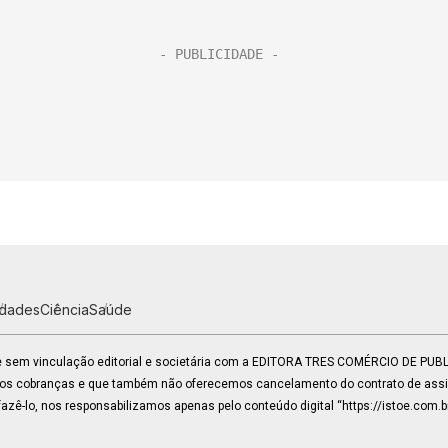
idades
Ciência
Saúde
 e sem vinculação editorial e societária com a EDITORA TRES COMÉRCIO DE PU
mos cobranças e que também não oferecemos cancelamento do contrato de assin
zê-lo, nos responsabilizamos apenas pelo conteúdo digital “https://istoe.com.b