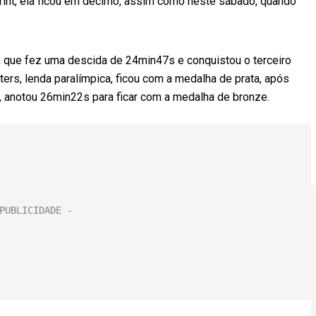
print, ela ficou em décimo, assim como neste sábado, quando
, que fez uma descida de 24min47s e conquistou o terceiro
ers, lenda paralímpica, ficou com a medalha de prata, após
 anotou 26min22s para ficar com a medalha de bronze.