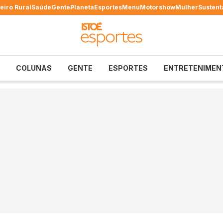
eiro Rural
Saúde
Gente
Planeta
Esportes
Menu
Motorshow
Mulher
Sustent
COLUNAS
GENTE
ESPORTES
ENTRETENIMEN