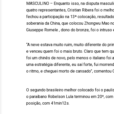
MASCULINO – Enquanto isso, na disputa masculina
quatro representantes, Cristian Ribera foi o me
fechou a participação na 13ª colocação, resultad
soberania da China, que colocou Zhongwu Mao no 
Giuseppe Romele , dono do bronze, foi o intruso 
“A neve estava muito ruim, muito diferente do prim
e venceu quem foi o mais bruto. Claro que tem qu
foi um chinês de novo, pelo menos o italiano foi 
uma estratégia diferente, eu saí forte, fui morre
o ritmo, e cheguei morto de cansado”, comentou C
O segundo brasileiro melhor colocado foi o pauli
o paraibano Robelson Lula terminou em 20º, com 
posição, com 41min12s.