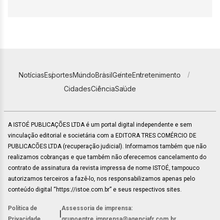
Notícias
Esportes
Mundo
Brasil
Gente
Entretenimento
Cidades
Ciência
Saúde
A ISTOÉ PUBLICAÇÕES LTDA é um portal digital independente e sem
vinculação editorial e societária com a EDITORA TRES COMÉRCIO DE
PUBLICACÕES LTDA (recuperação judicial). Informamos também que não
realizamos cobranças e que também não oferecemos cancelamento do
contrato de assinatura da revista impressa de nome ISTOÉ, tampouco
autorizamos terceiros a fazê-lo, nos responsabilizamos apenas pelo
conteúdo digital “https://istoe.com.br” e seus respectivos sites.
Política de
Assessoria de imprensa:
|
Privacidade
grupoentre.imprensa@agenciafr.com.br