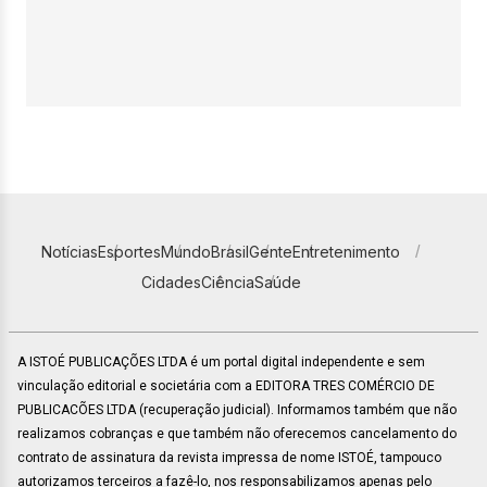
Notícias
Esportes
Mundo
Brasil
Gente
Entretenimento
Cidades
Ciência
Saúde
A ISTOÉ PUBLICAÇÕES LTDA é um portal digital independente e sem
vinculação editorial e societária com a EDITORA TRES COMÉRCIO DE
PUBLICACÕES LTDA (recuperação judicial). Informamos também que não
realizamos cobranças e que também não oferecemos cancelamento do
contrato de assinatura da revista impressa de nome ISTOÉ, tampouco
autorizamos terceiros a fazê-lo, nos responsabilizamos apenas pelo