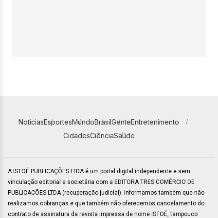
Notícias
Esportes
Mundo
Brasil
Gente
Entretenimento
Cidades
Ciência
Saúde
A ISTOÉ PUBLICAÇÕES LTDA é um portal digital independente e sem
vinculação editorial e societária com a EDITORA TRES COMÉRCIO DE
PUBLICACÕES LTDA (recuperação judicial). Informamos também que não
realizamos cobranças e que também não oferecemos cancelamento do
contrato de assinatura da revista impressa de nome ISTOÉ, tampouco