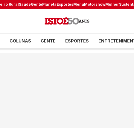
eiro Rural
Saúde
Gente
Planeta
Esportes
Menu
Motorshow
Mulher
Sustent
COLUNAS
GENTE
ESPORTES
ENTRETENIMEN