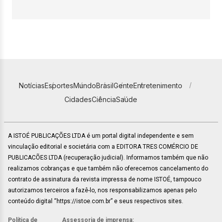
Notícias
Esportes
Mundo
Brasil
Gente
Entretenimento
Cidades
Ciência
Saúde
A ISTOÉ PUBLICAÇÕES LTDA é um portal digital independente e sem
vinculação editorial e societária com a EDITORA TRES COMÉRCIO DE
PUBLICACÕES LTDA (recuperação judicial). Informamos também que não
realizamos cobranças e que também não oferecemos cancelamento do
contrato de assinatura da revista impressa de nome ISTOÉ, tampouco
autorizamos terceiros a fazê-lo, nos responsabilizamos apenas pelo
conteúdo digital “https://istoe.com.br” e seus respectivos sites.
Política de
Assessoria de imprensa: