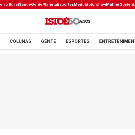
eiro Rural
Saúde
Gente
Planeta
Esportes
Menu
Motorshow
Mulher
Sustent
COLUNAS
GENTE
ESPORTES
ENTRETENIMEN