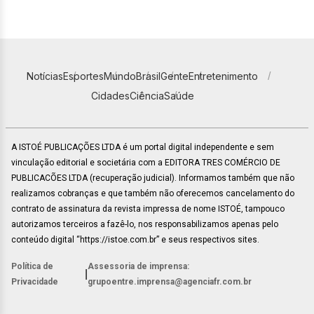
Notícias
Esportes
Mundo
Brasil
Gente
Entretenimento
Cidades
Ciência
Saúde
A ISTOÉ PUBLICAÇÕES LTDA é um portal digital independente e sem
vinculação editorial e societária com a EDITORA TRES COMÉRCIO DE
PUBLICACÕES LTDA (recuperação judicial). Informamos também que não
realizamos cobranças e que também não oferecemos cancelamento do
contrato de assinatura da revista impressa de nome ISTOÉ, tampouco
autorizamos terceiros a fazê-lo, nos responsabilizamos apenas pelo
conteúdo digital “https://istoe.com.br” e seus respectivos sites.
Política de
Assessoria de imprensa:
|
Privacidade
grupoentre.imprensa@agenciafr.com.br