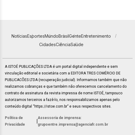
Notícias
Esportes
Mundo
Brasil
Gente
Entretenimento
Cidades
Ciência
Saúde
A ISTOÉ PUBLICAÇÕES LTDA é um portal digital independente e sem
vinculação editorial e societária com a EDITORA TRES COMÉRCIO DE
PUBLICACÕES LTDA (recuperação judicial). Informamos também que não
realizamos cobranças e que também não oferecemos cancelamento do
contrato de assinatura da revista impressa de nome ISTOÉ, tampouco
autorizamos terceiros a fazê-lo, nos responsabilizamos apenas pelo
conteúdo digital “https://istoe.com.br” e seus respectivos sites.
Política de
Assessoria de imprensa:
|
Privacidade
grupoentre.imprensa@agenciafr.com.br