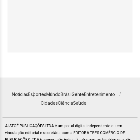
Notícias
Esportes
Mundo
Brasil
Gente
Entretenimento
Cidades
Ciência
Saúde
A ISTOÉ PUBLICAÇÕES LTDA é um portal digital independente e sem
vinculação editorial e societária com a EDITORA TRES COMÉRCIO DE
PUBLICACÕES LTDA (recuperação judicial). Informamos também que não