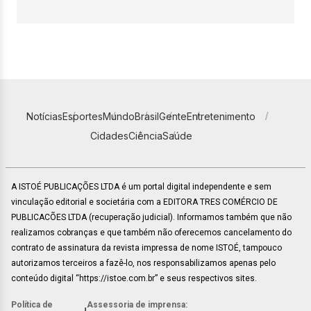
Notícias
Esportes
Mundo
Brasil
Gente
Entretenimento
Cidades
Ciência
Saúde
A ISTOÉ PUBLICAÇÕES LTDA é um portal digital independente e sem
vinculação editorial e societária com a EDITORA TRES COMÉRCIO DE
PUBLICACÕES LTDA (recuperação judicial). Informamos também que não
realizamos cobranças e que também não oferecemos cancelamento do
contrato de assinatura da revista impressa de nome ISTOÉ, tampouco
autorizamos terceiros a fazê-lo, nos responsabilizamos apenas pelo
conteúdo digital “https://istoe.com.br” e seus respectivos sites.
Política de
Assessoria de imprensa: