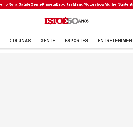
eiro Rural
Saúde
Gente
Planeta
Esportes
Menu
Motorshow
Mulher
Sustent
COLUNAS
GENTE
ESPORTES
ENTRETENIMEN