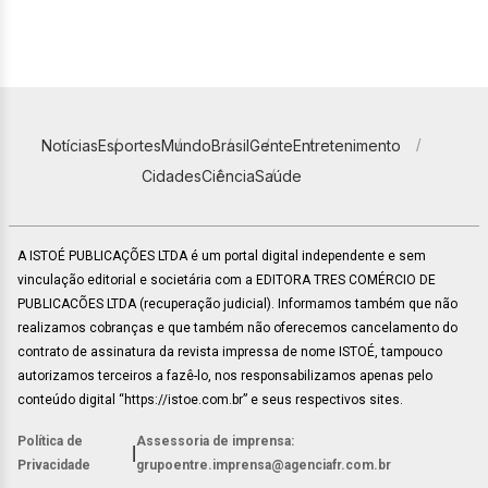
Notícias
Esportes
Mundo
Brasil
Gente
Entretenimento
Cidades
Ciência
Saúde
A ISTOÉ PUBLICAÇÕES LTDA é um portal digital independente e sem
vinculação editorial e societária com a EDITORA TRES COMÉRCIO DE
PUBLICACÕES LTDA (recuperação judicial). Informamos também que não
realizamos cobranças e que também não oferecemos cancelamento do
contrato de assinatura da revista impressa de nome ISTOÉ, tampouco
autorizamos terceiros a fazê-lo, nos responsabilizamos apenas pelo
conteúdo digital “https://istoe.com.br” e seus respectivos sites.
Política de
Assessoria de imprensa:
|
Privacidade
grupoentre.imprensa@agenciafr.com.br