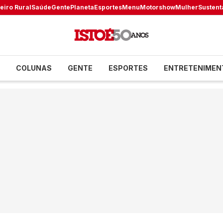
eiro Rural
Saúde
Gente
Planeta
Esportes
Menu
Motorshow
Mulher
Sustent
COLUNAS
GENTE
ESPORTES
ENTRETENIMEN