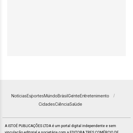
Notícias
Esportes
Mundo
Brasil
Gente
Entretenimento
Cidades
Ciência
Saúde
A ISTOÉ PUBLICAÇÕES LTDA é um portal digital independente e sem
vinculação editorial e societária com a EDITORA TRES COMÉRCIO DE