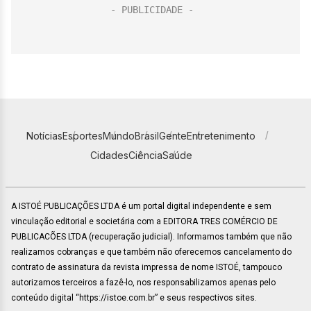
Notícias
Esportes
Mundo
Brasil
Gente
Entretenimento
Cidades
Ciência
Saúde
A ISTOÉ PUBLICAÇÕES LTDA é um portal digital independente e sem
vinculação editorial e societária com a EDITORA TRES COMÉRCIO DE
PUBLICACÕES LTDA (recuperação judicial). Informamos também que não
realizamos cobranças e que também não oferecemos cancelamento do
contrato de assinatura da revista impressa de nome ISTOÉ, tampouco
autorizamos terceiros a fazê-lo, nos responsabilizamos apenas pelo
conteúdo digital “https://istoe.com.br” e seus respectivos sites.