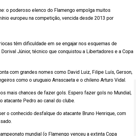
che: o poderoso elenco do Flamengo empolga muitos
mínio europeu na competição, vencida desde 2013 por
 cariocas têm dificuldade em se engajar nos esquemas de
 Dorival Júnior, técnico que conquistou a Libertadores e a Copa
conta com grandes nomes como David Luiz, Filipe Luís, Gerson,
ngeiros como o uruguaio Arrascaeta e o chileno Arturo Vidal.
emos mais chances de fazer gols. Espero fazer gols no Mundial,
 o atacante Pedro ao canal do clube.
ser o conhecido desfalque do atacante Bruno Henrique, com
ssado.
icampeonato mundial (o Flamengo venceu a extinta Copa