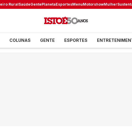
eiro Rural
Saúde
Gente
Planeta
Esportes
Menu
Motorshow
Mulher
Sustent
COLUNAS
GENTE
ESPORTES
ENTRETENIMEN