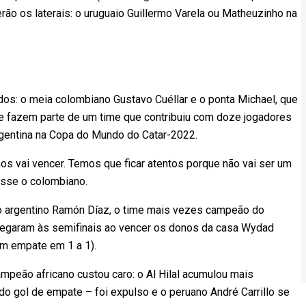
ão os laterais: o uruguaio Guillermo Varela ou Matheuzinho na
os: o meia colombiano Gustavo Cuéllar e o ponta Michael, que
e fazem parte de um time que contribuiu com doze jogadores
rgentina na Copa do Mundo do Catar-2022.
os vai vencer. Temos que ficar atentos porque não vai ser um
disse o colombiano.
o argentino Ramón Díaz, o time mais vezes campeão do
chegaram às semifinais ao vencer os donos da casa Wydad
um empate em 1 a 1).
ampeão africano custou caro: o Al Hilal acumulou mais
o gol de empate – foi expulso e o peruano André Carrillo se