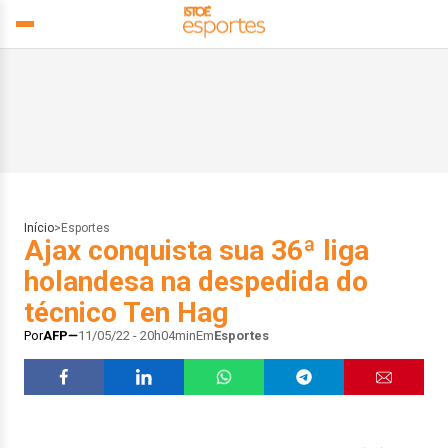
Início
>
Esportes
Ajax conquista sua 36ª liga
holandesa na despedida do
técnico Ten Hag
Por
AFP
11/05/22 - 20h04min
Em
Esportes