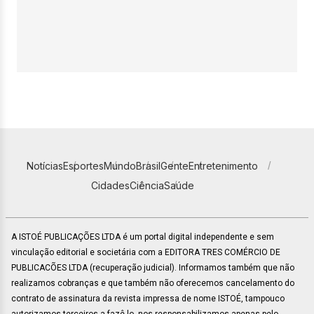
Notícias
Esportes
Mundo
Brasil
Gente
Entretenimento
Cidades
Ciência
Saúde
A ISTOÉ PUBLICAÇÕES LTDA é um portal digital independente e sem
vinculação editorial e societária com a EDITORA TRES COMÉRCIO DE
PUBLICACÕES LTDA (recuperação judicial). Informamos também que não
realizamos cobranças e que também não oferecemos cancelamento do
contrato de assinatura da revista impressa de nome ISTOÉ, tampouco