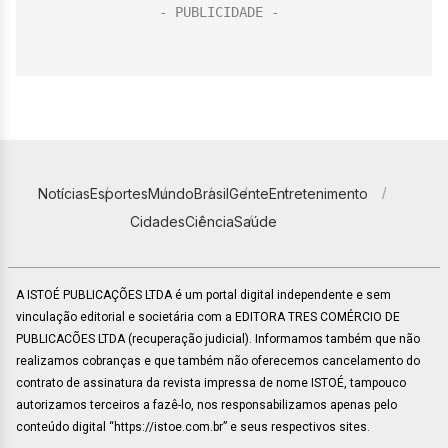
Notícias
Esportes
Mundo
Brasil
Gente
Entretenimento
Cidades
Ciência
Saúde
A ISTOÉ PUBLICAÇÕES LTDA é um portal digital independente e sem
vinculação editorial e societária com a EDITORA TRES COMÉRCIO DE
PUBLICACÕES LTDA (recuperação judicial). Informamos também que não
realizamos cobranças e que também não oferecemos cancelamento do
contrato de assinatura da revista impressa de nome ISTOÉ, tampouco
autorizamos terceiros a fazê-lo, nos responsabilizamos apenas pelo
conteúdo digital “https://istoe.com.br” e seus respectivos sites.