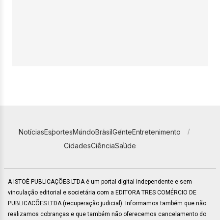
Notícias
Esportes
Mundo
Brasil
Gente
Entretenimento
Cidades
Ciência
Saúde
A ISTOÉ PUBLICAÇÕES LTDA é um portal digital independente e sem
vinculação editorial e societária com a EDITORA TRES COMÉRCIO DE
PUBLICACÕES LTDA (recuperação judicial). Informamos também que não
realizamos cobranças e que também não oferecemos cancelamento do