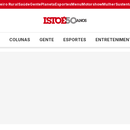
eiro Rural
Saúde
Gente
Planeta
Esportes
Menu
Motorshow
Mulher
Sustent
COLUNAS
GENTE
ESPORTES
ENTRETENIMEN