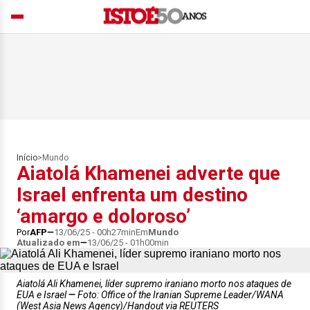
Início
>
Mundo
Aiatolá Khamenei adverte que
Israel enfrenta um destino
‘amargo e doloroso’
Por
AFP
13/06/25 - 00h27min
Em
Mundo
Atualizado em
13/06/25 - 01h00min
Aiatolá Ali Khamenei, líder supremo iraniano morto nos ataques de
EUA e Israel
Foto: Office of the Iranian Supreme Leader/WANA
(West Asia News Agency)/Handout via REUTERS