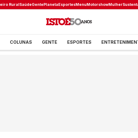
eiro Rural
Saúde
Gente
Planeta
Esportes
Menu
Motorshow
Mulher
Sustent
COLUNAS
GENTE
ESPORTES
ENTRETENIMEN