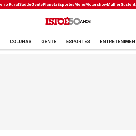
eiro Rural
Saúde
Gente
Planeta
Esportes
Menu
Motorshow
Mulher
Sustent
COLUNAS
GENTE
ESPORTES
ENTRETENIMEN