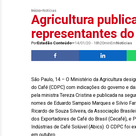
Início
>
Notícias
Agricultura public
representantes d
Por
Estadão Conteúdo
14/01/20 - 18h20min
Em
Notícias
São Paulo, 14 – O Ministério da Agricultura desi
do Café (CDPC) com indicações do governo e das 
pela ministra Tereza Cristina e publicada na segund
nomes de Eduardo Sampaio Marques e Silvio Farn
Ricardo de Souza Silveira, da Associação Brasile
dos Exportadores de Café do Brasil (Cecafé), e 
Indústrias de Café Solúvel (Abics). O CDPC foi e
em outubro.