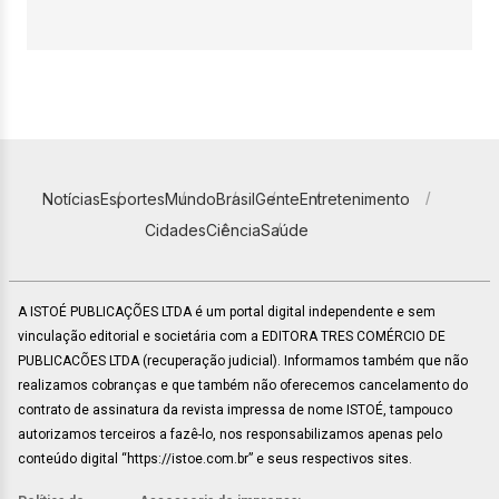
Notícias
Esportes
Mundo
Brasil
Gente
Entretenimento
Cidades
Ciência
Saúde
A ISTOÉ PUBLICAÇÕES LTDA é um portal digital independente e sem
vinculação editorial e societária com a EDITORA TRES COMÉRCIO DE
PUBLICACÕES LTDA (recuperação judicial). Informamos também que não
realizamos cobranças e que também não oferecemos cancelamento do
contrato de assinatura da revista impressa de nome ISTOÉ, tampouco
autorizamos terceiros a fazê-lo, nos responsabilizamos apenas pelo
conteúdo digital “https://istoe.com.br” e seus respectivos sites.