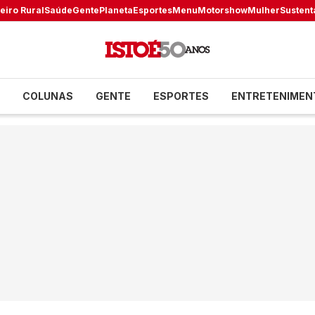
eiro Rural
Saúde
Gente
Planeta
Esportes
Menu
Motorshow
Mulher
Sustent
COLUNAS
GENTE
ESPORTES
ENTRETENIMEN