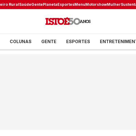
eiro Rural
Saúde
Gente
Planeta
Esportes
Menu
Motorshow
Mulher
Sustent
COLUNAS
GENTE
ESPORTES
ENTRETENIMEN