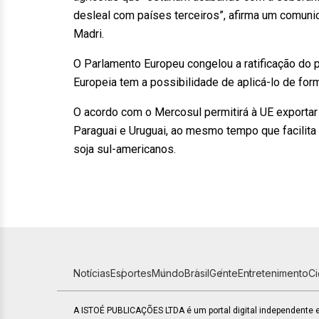
desleal com países terceiros”, afirma um comu
Madri.
O Parlamento Europeu congelou a ratificação do
Europeia tem a possibilidade de aplicá-lo de form
O acordo com o Mercosul permitirá à UE exportar m
Paraguai e Uruguai, ao mesmo tempo que facilita a
soja sul-americanos.
Notícias
Esportes
Mundo
Brasil
Gente
Entretenimento
C
A ISTOÉ PUBLICAÇÕES LTDA é um portal digital independente