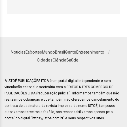
Notícias
Esportes
Mundo
Brasil
Gente
Entretenimento
Cidades
Ciência
Saúde
A ISTOÉ PUBLICAÇÕES LTDA é um portal digital independente e sem
vinculação editorial e societária com a EDITORA TRES COMÉRCIO DE
PUBLICACÕES LTDA (recuperação judicial). Informamos também que não
realizamos cobranças e que também não oferecemos cancelamento do
contrato de assinatura da revista impressa de nome ISTOÉ, tampouco
autorizamos terceiros a fazê-lo, nos responsabilizamos apenas pelo
conteúdo digital “https://istoe.com.br” e seus respectivos sites.