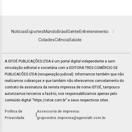
Notícias
Esportes
Mundo
Brasil
Gente
Entretenimento
Cidades
Ciência
Saúde
A ISTOÉ PUBLICAÇÕES LTDA é um portal digital independente e sem
vinculação editorial e societária com a EDITORA TRES COMÉRCIO DE
PUBLICACÕES LTDA (recuperação judicial). Informamos também que não
realizamos cobranças e que também não oferecemos cancelamento do
contrato de assinatura da revista impressa de nome ISTOÉ, tampouco
autorizamos terceiros a fazê-lo, nos responsabilizamos apenas pelo
conteúdo digital “https://istoe.com.br” e seus respectivos sites.
Política de
Assessoria de imprensa:
|
Privacidade
grupoentre.imprensa@agenciafr.com.br