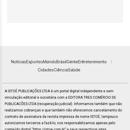
Notícias
Esportes
Mundo
Brasil
Gente
Entretenimento
Cidades
Ciência
Saúde
A ISTOÉ PUBLICAÇÕES LTDA é um portal digital independente e sem
vinculação editorial e societária com a EDITORA TRES COMÉRCIO DE
PUBLICACÕES LTDA (recuperação judicial). Informamos também que não
realizamos cobranças e que também não oferecemos cancelamento do
contrato de assinatura da revista impressa de nome ISTOÉ, tampouco
autorizamos terceiros a fazê-lo, nos responsabilizamos apenas pelo
conteúdo digital “https://istoe.com.br” e seus respectivos sites.