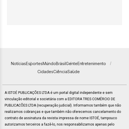
Notícias
Esportes
Mundo
Brasil
Gente
Entretenimento
Cidades
Ciência
Saúde
A ISTOÉ PUBLICAÇÕES LTDA é um portal digital independente e sem
vinculação editorial e societária com a EDITORA TRES COMÉRCIO DE
PUBLICACÕES LTDA (recuperação judicial). Informamos também que não
realizamos cobranças e que também não oferecemos cancelamento do
contrato de assinatura da revista impressa de nome ISTOÉ, tampouco
autorizamos terceiros a fazê-lo, nos responsabilizamos apenas pelo