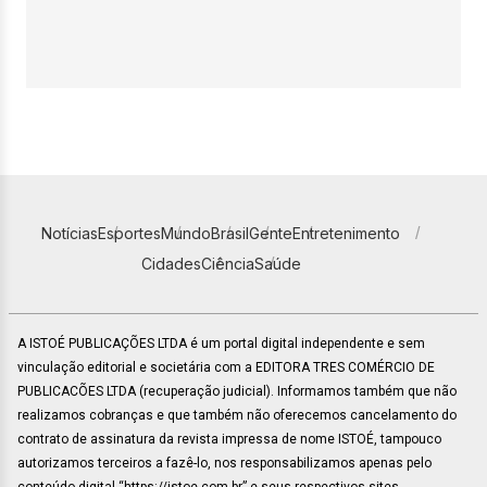
Notícias
Esportes
Mundo
Brasil
Gente
Entretenimento
Cidades
Ciência
Saúde
A ISTOÉ PUBLICAÇÕES LTDA é um portal digital independente e sem
vinculação editorial e societária com a EDITORA TRES COMÉRCIO DE
PUBLICACÕES LTDA (recuperação judicial). Informamos também que não
realizamos cobranças e que também não oferecemos cancelamento do
contrato de assinatura da revista impressa de nome ISTOÉ, tampouco
autorizamos terceiros a fazê-lo, nos responsabilizamos apenas pelo