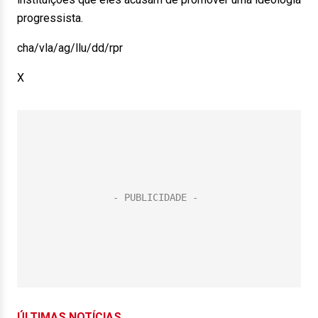
progressista.
cha/vla/ag/llu/dd/rpr
X