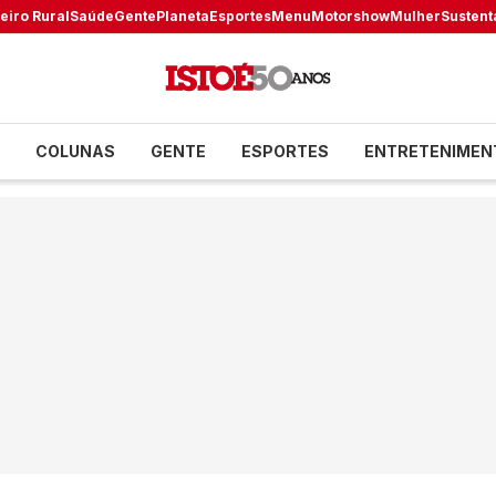
eiro Rural
Saúde
Gente
Planeta
Esportes
Menu
Motorshow
Mulher
Sustent
COLUNAS
GENTE
ESPORTES
ENTRETENIMEN