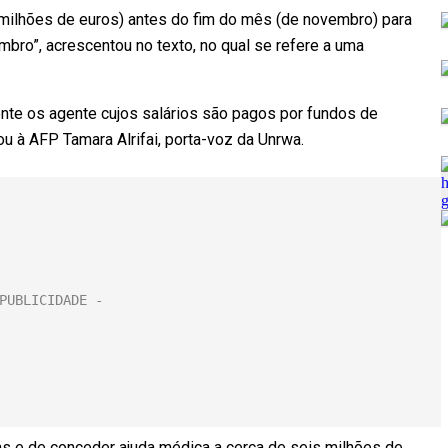
 milhões de euros) antes do fim do mês (de novembro) para
bro”, acrescentou no texto, no qual se refere a uma
te os agente cujos salários são pagos por fundos de
u à AFP Tamara Alrifai, porta-voz da Unrwa.
as e de conceder ajuda médica a cerca de seis milhões de