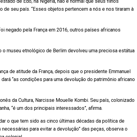
stado de Edo, na Nigéria, não é normal que seus filhos
nio de seu país. “Esses objetos pertencem a nós e nos tiraram à
foi negado pela França em 2016, outros países africanos
 o museu etnológico de Berlim devolveu uma preciosa estátua
nça de atitude da França, depois que o presidente Emmanuel
ará “as condições para uma devolução do patrimônio africano
ronês da Cultura, Narcisse Mouelle Kombi. Seu país, colonizado
ha, “é um dos principais interessados”, afirma.
r o que tem sido as cinco últimas décadas da política de
s necessárias para evitar a devolução” das peças, observa o
a colonial.