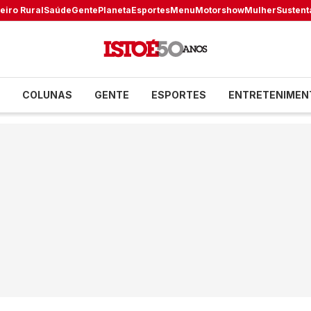
eiro Rural
Saúde
Gente
Planeta
Esportes
Menu
Motorshow
Mulher
Sustent
COLUNAS
GENTE
ESPORTES
ENTRETENIMEN