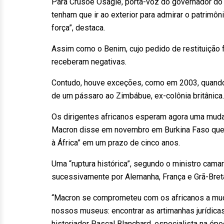
Para Crusoe Osagie, porta-voz do governador do e
tenham que ir ao exterior para admirar o patrimô
força”, destaca.
Assim como o Benim, cujo pedido de restituição 
receberam negativas.
Contudo, houve exceções, como em 2003, quando
de um pássaro ao Zimbábue, ex-colônia britânica.
Os dirigentes africanos esperam agora uma muda
Macron disse em novembro em Burkina Faso que d
à África” em um prazo de cinco anos.
Uma “ruptura histórica”, segundo o ministro cama
sucessivamente por Alemanha, França e Grã-Bretan
“Macron se comprometeu com os africanos a muda
nossos museus: encontrar as artimanhas jurídica
historiador Pascal Blanchard, especialista na époc