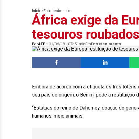
Início
>
Entretenimento
África exige da Eu
tesouros roubado
Por
AFP
01/06/18 - 07h51min
Em
Entretenimento
Embora de acordo com a etiqueta os três totens
seu país de origem, o Benim, pede a restituição 
“Estátuas do reino de Dahomey, doação do genera
humanos, meio animais.