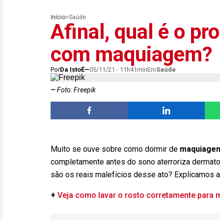
Início
>
Saúde
Afinal, qual é o p
com maquiagem?
Por
Da IstoÉ
05/11/21 - 11h41min
Em
Saúde
Foto: Freepik
Muito se ouve sobre como dormir de
maquiage
completamente antes do sono aterroriza dermato
são os reais malefícios desse ato? Explicamos a
+
Veja como lavar o rosto corretamente para m