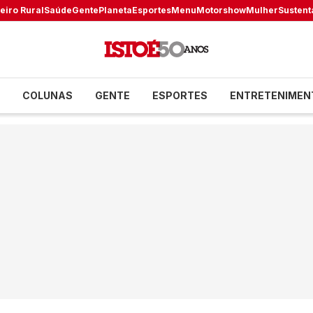
eiro Rural
Saúde
Gente
Planeta
Esportes
Menu
Motorshow
Mulher
Sustent
COLUNAS
GENTE
ESPORTES
ENTRETENIMEN