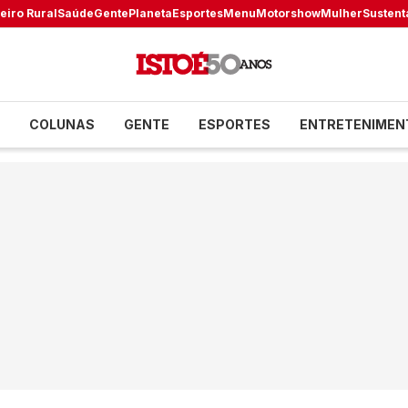
eiro Rural
Saúde
Gente
Planeta
Esportes
Menu
Motorshow
Mulher
Sustent
COLUNAS
GENTE
ESPORTES
ENTRETENIMEN